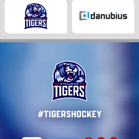
#TigersHockey