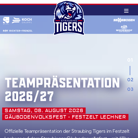
Skip
to
content
01
02
TEAMPRÄSENTATION
03
2026/27
SAMSTAG, 08. AUGUST 2026
GÄUBODENVOLKSFEST - FESTZELT LECHNER
Offizielle Teampräsentation der Straubing Tigers im Festzelt