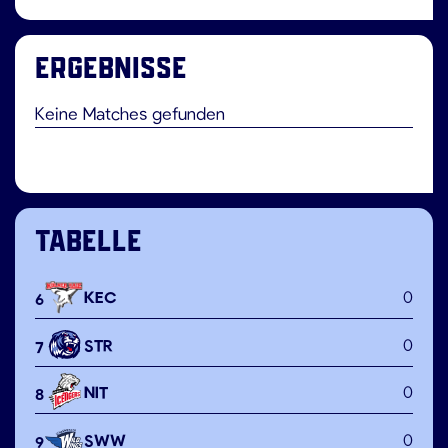
ERGEBNISSE
Keine Matches gefunden
TABELLE
KEC
0
6
STR
0
7
NIT
0
8
SWW
0
9