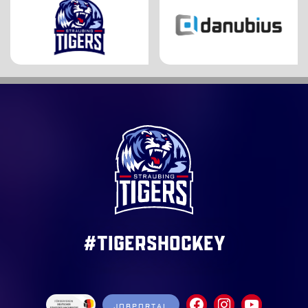
#TigersHockey
JOBPORTAL