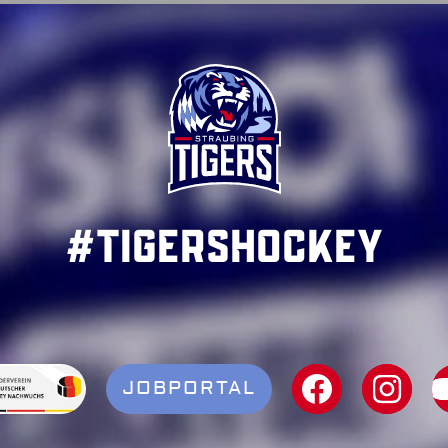
#TigersHockey
JOBPORTAL