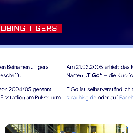
UBING TIGERS
len Beinamen „Tigers“
Am 21.03.2005 erhielt das
eschafft.
Namen
„TiGo“
– die Kurzf
aison 2004/05 genannt
TiGo ist selbstverständlich 
 Eisstadion am Pulverturm
straubing.de
oder auf
Face