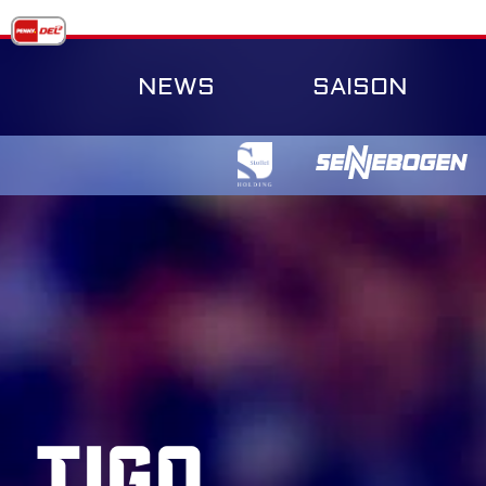
Skip
to
content
NEWS
SAISON
TiGo