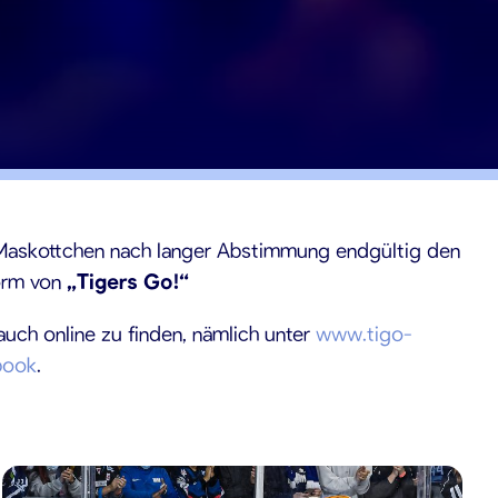
 Maskottchen nach langer Abstimmung endgültig den
orm von
„Tigers Go!“
auch online zu finden, nämlich unter
www.tigo-
book
.