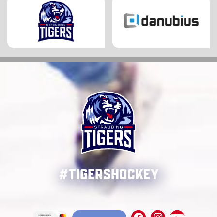
#TigersHockey