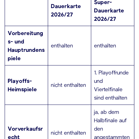
Super-
Dauerkarte
Dauerkarte
2026/27
2026/27
Vorbereitung
s- und
enthalten
enthalten
Hauptrundens
piele
1. Playoffrunde
Playoffs-
und
nicht enthalten
Heimspiele
Viertelfinale
sind enthalten
ja, ab dem
Halbfinale auf
Vorverkaufsr
den
nicht enthalten
echt
angestammten