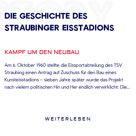
STORY
DIE GESCHICHTE DES
STRAUBINGER EISSTADIONS
KAMPF UM DEN NEUBAU
Am 6. Oktober 1960 stellte die Eissportabteilung des TSV
Straubing einen Antrag auf Zuschuss für den Bau eines
Kunsteisstadions – sieben Jahre später wurde das Projekt
nach vielem politischen Hin und Her endlich verwirklicht: Die
Stadt stellte das Gelände am Eisweiher, das vorherige
„Natureisstadion“, zur Verfügung. Eine gewichtige Rolle dabei
spielte Unternehmer Hans Wolf: Er füllte den Eisweiher mit
Baumaterial im Wert von 50.000 DM auf, ließ sich dafür aber
WEITERLESEN
ein bis heute gültiges Nutzungsrecht für seinen Eisstockclub
vertraglich zusichern. Damit war die erste Hürde genommen,