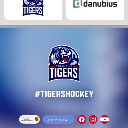
#TigersHockey
JOBPORTAL