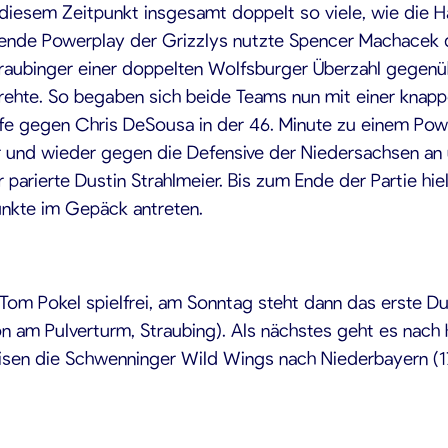
diesem Zeitpunkt insgesamt doppelt so viele, wie die Ha
gende Powerplay der Grizzlys nutzte Spencer Machacek 
traubinger einer doppelten Wolfsburger Überzahl gegenü
drehte. So begaben sich beide Teams nun mit einer knapp
rafe gegen Chris DeSousa in der 46. Minute zu einem Pow
der und wieder gegen die Defensive der Niedersachsen an
arierte Dustin Strahlmeier. Bis zum Ende der Partie hie
unkte im Gepäck antreten.
om Pokel spielfrei, am Sonntag steht dann das erste Du
n am Pulverturm, Straubing). Als nächstes geht es nach 
isen die Schwenninger Wild Wings nach Niederbayern (17