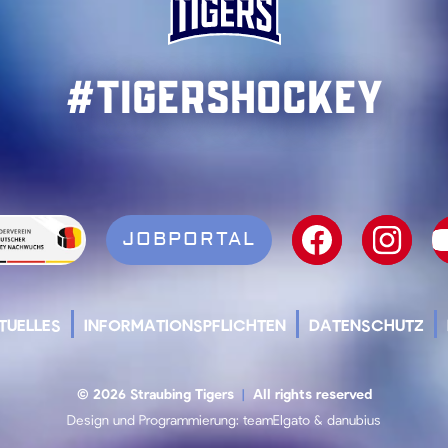
#TigersHockey
JOBPORTAL
TUELLES
INFORMATIONSPFLICHTEN
DATENSCHUTZ
© 2026 Straubing Tigers
|
All rights reserved
Design und Programmierung:
teamElgato
&
danubius