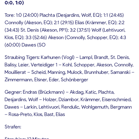
0:0, 1:0)
Tore: 1:0 (24:00) Plachta (Desjardins, Wolf, EQ); 1:1 (24:45)
Connolly (Akeson, EQ); 2:1 (29:15) Elias (Krämmer, EQ); 2:2
(34:43) St. Denis (Akeson, PP1); 3:2 (37:51) Wolf (Lehtivuori,
Klos, EQ); 3:3 (52:46) Akeson (Connolly, Schopper, EQ); 4:3
(60:00) Dawes (SO
Straubing Tigers: Karhunen (Vogl) – Lampl, Brandt, St. Denis,
Balisy, Leier, Verteidiger 1 – Kohl, Schopper, Akeson, Connolly,
Mouillierat – Scheid, Manning, Mulock, Brunnhuber, Samanski –
Zimmermann, Elsner, Eder, Schönberger
Gegner: Endras (Brückmann) – Akdag, Katic, Plachta,
Desjardins, Wolf – Holzer, Dziambor, Krämmer, Eisenschmied,
Dawes – Larkin, Lehtivuori, Rendulic, Wohlgemuth, Bergmann
– Rosa-Preto, Klos, Bast, Elias
Strafen:
Straubing: 12 Minuten