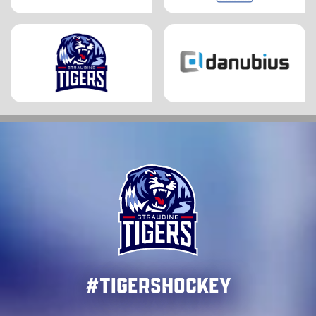
#TigersHockey