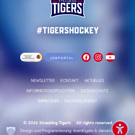
#TigersHockey
JOBPORTAL
NEWSLETTER
KONTAKT
AKTUELLES
INFORMATIONSPFLICHTEN
DATENSCHUTZ
IMPRESSUM
NACHHALTIGKEIT
© 2026 Straubing Tigers
|
All rights reserved
Design und Programmierung:
teamElgato
&
danubius