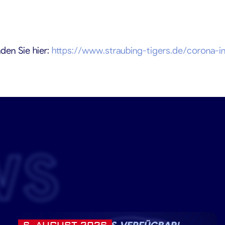
den Sie hier:
https://www.straubing-tigers.de/corona-i
WS