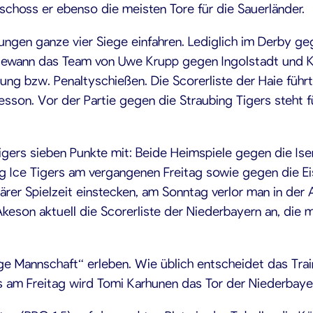
 schoss er ebenso die meisten Tore für die Sauerländer.
nungen ganze vier Siege einfahren. Lediglich im Derby g
ewann das Team von Uwe Krupp gegen Ingolstadt und Kre
g bzw. Penaltyschießen. Die Scorerliste der Haie führt 
resson. Vor der Partie gegen die Straubing Tigers steht
igers sieben Punkte mit: Beide Heimspiele gegen die Ise
g Ice Tigers am vergangenen Freitag sowie gegen die E
rer Spielzeit einstecken, am Sonntag verlor man in der
keson aktuell die Scorerliste der Niederbayern an, die m
e Mannschaft“ erleben. Wie üblich entscheidet das Trai
s am Freitag wird Tomi Karhunen das Tor der Niederbaye