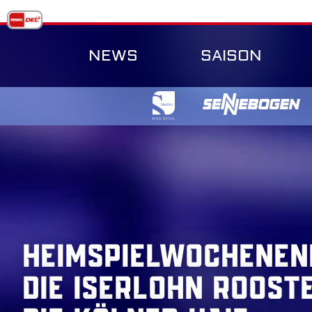
Skip
to
content
NEWS
SAISON
Heimspielwochenen
die Iserlohn Roost