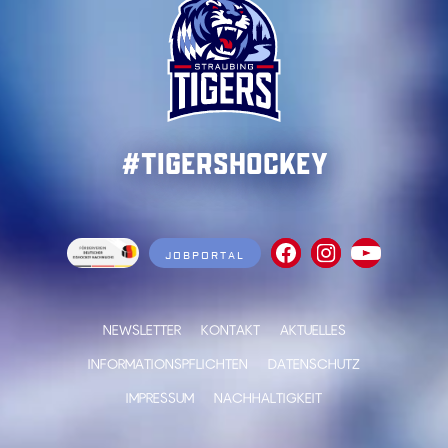
#TigersHockey
JOBPORTAL
NEWSLETTER
KONTAKT
AKTUELLES
INFORMATIONSPFLICHTEN
DATENSCHUTZ
IMPRESSUM
NACHHALTIGKEIT