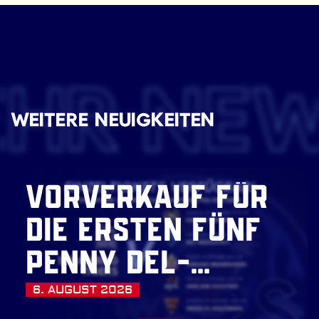
EHR NE
WEITERE NEUIGKEITEN
VORVERKAUF FÜR
DIE ERSTEN FÜNF
PENNY DEL-
HEIMSPIELE
6. AUGUST 2026