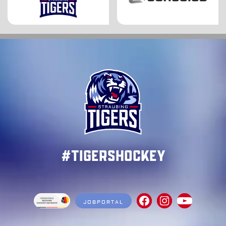
#TigersHockey
JOBPORTAL