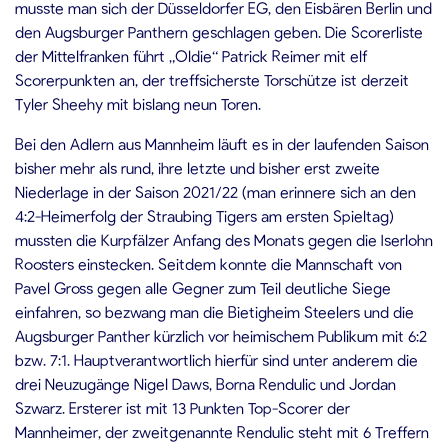
musste man sich der Düsseldorfer EG, den Eisbären Berlin und
den Augsburger Panthern geschlagen geben. Die Scorerliste
der Mittelfranken führt „Oldie“ Patrick Reimer mit elf
Scorerpunkten an, der treffsicherste Torschütze ist derzeit
Tyler Sheehy mit bislang neun Toren.
Bei den Adlern aus Mannheim läuft es in der laufenden Saison
bisher mehr als rund, ihre letzte und bisher erst zweite
Niederlage in der Saison 2021/22 (man erinnere sich an den
4:2-Heimerfolg der Straubing Tigers am ersten Spieltag)
mussten die Kurpfälzer Anfang des Monats gegen die Iserlohn
Roosters einstecken. Seitdem konnte die Mannschaft von
Pavel Gross gegen alle Gegner zum Teil deutliche Siege
einfahren, so bezwang man die Bietigheim Steelers und die
Augsburger Panther kürzlich vor heimischem Publikum mit 6:2
bzw. 7:1. Hauptverantwortlich hierfür sind unter anderem die
drei Neuzugänge Nigel Daws, Borna Rendulic und Jordan
Szwarz. Ersterer ist mit 13 Punkten Top-Scorer der
Mannheimer, der zweitgenannte Rendulic steht mit 6 Treffern