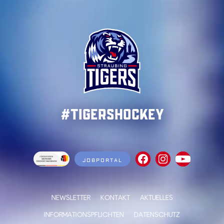
#TigersHockey
JOBPORTAL
NEWSLETTER
KONTAKT
AKTUELLES
INFORMATIONSPFLICHTEN
DATENSCHUTZ