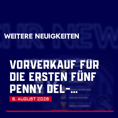
EHR NE
WEITERE NEUIGKEITEN
VORVERKAUF FÜR
DIE ERSTEN FÜNF
PENNY DEL-
HEIMSPIELE
6. AUGUST 2026
GESTARTET