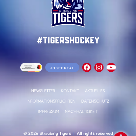
#TigersHockey
JOBPORTAL
NEWSLETTER
KONTAKT
AKTUELLES
INFORMATIONSPFLICHTEN
DATENSCHUTZ
IMPRESSUM
NACHHALTIGKEIT
© 2026 Straubing Tigers
|
All rights reserved