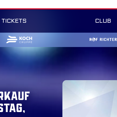
TICKETS
CLUB
rkauf
stag,