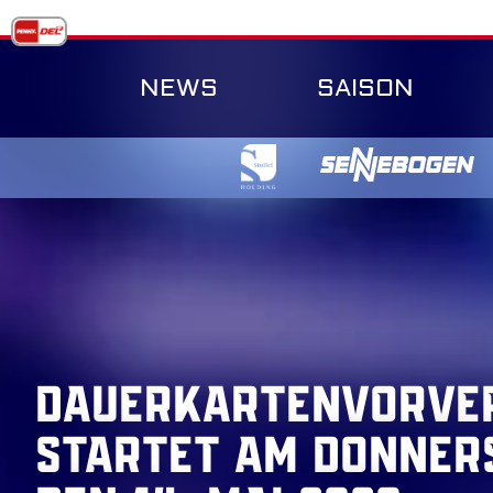
Skip
to
content
NEWS
SAISON
Dauerkartenvorve
startet am Donner