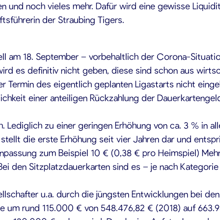
en und noch vieles mehr. Dafür wird eine gewisse Liquid
sführerin der Straubing Tigers.
 am 18. September – vorbehaltlich der Corona-Situation
wird es definitiv nicht geben, diese sind schon aus wir
der Termin des eigentlich geplanten Ligastarts nicht eing
hkeit einer anteiligen Rückzahlung der Dauerkartenge
ch. Lediglich zu einer geringen Erhöhung von ca. 3 % in a
stellt die erste Erhöhung seit vier Jahren dar und entspri
npassung zum Beispiel 10 € (0,38 € pro Heimspiel) Mehr
Bei den Sitzplatzdauerkarten sind es – je nach Kategori
schafter u.a. durch die jüngsten Entwicklungen bei den 
e um rund 115.000 € von 548.476,82 € (2018) auf 663.949