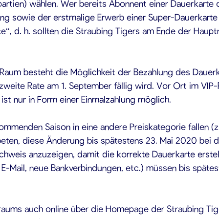
mpartien) wählen. Wer bereits Abonnent einer Dauerkarte 
ung sowie der erstmalige Erwerb einer Super-Dauerkart
e“, d. h. sollten die Straubing Tigers am Ende der Haup
Raum besteht die Möglichkeit der Bezahlung des Dauerka
 zweite Rate am 1. September fällig wird. Vor Ort im VI
st nur in Form einer Einmalzahlung möglich.
menden Saison in eine andere Preiskategorie fallen (z.
ten, diese Änderung bis spätestens 23. Mai 2020 bei der
achweis anzuzeigen, damit die korrekte Dauerkarte erst
E-Mail, neue Bankverbindungen, etc.) müssen bis späte
aums auch online über die Homepage der Straubing Tiger