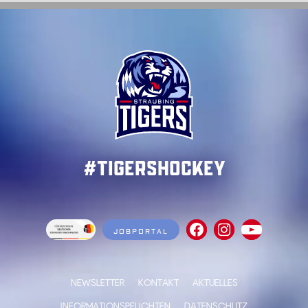
#TigersHockey
JOBPORTAL
NEWSLETTER
KONTAKT
AKTUELLES
INFORMATIONSPFLICHTEN
DATENSCHUTZ