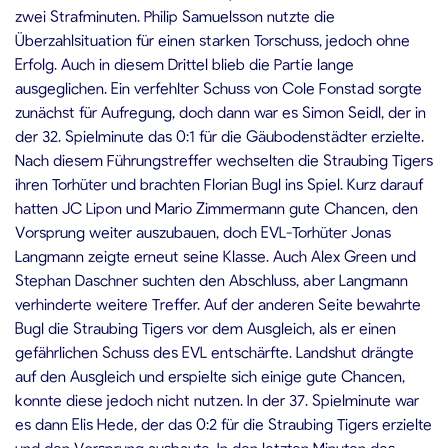
zwei Strafminuten. Philip Samuelsson nutzte die
Überzahlsituation für einen starken Torschuss, jedoch ohne
Erfolg. Auch in diesem Drittel blieb die Partie lange
ausgeglichen. Ein verfehlter Schuss von Cole Fonstad sorgte
zunächst für Aufregung, doch dann war es Simon Seidl, der in
der 32. Spielminute das 0:1 für die Gäubodenstädter erzielte.
Nach diesem Führungstreffer wechselten die Straubing Tigers
ihren Torhüter und brachten Florian Bugl ins Spiel. Kurz darauf
hatten JC Lipon und Mario Zimmermann gute Chancen, den
Vorsprung weiter auszubauen, doch EVL-Torhüter Jonas
Langmann zeigte erneut seine Klasse. Auch Alex Green und
Stephan Daschner suchten den Abschluss, aber Langmann
verhinderte weitere Treffer. Auf der anderen Seite bewahrte
Bugl die Straubing Tigers vor dem Ausgleich, als er einen
gefährlichen Schuss des EVL entschärfte. Landshut drängte
auf den Ausgleich und erspielte sich einige gute Chancen,
konnte diese jedoch nicht nutzen. In der 37. Spielminute war
es dann Elis Hede, der das 0:2 für die Straubing Tigers erzielte
und den Vorsprung ausbaute. In den letzten Minuten des