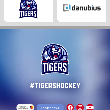
#TigersHockey
JOBPORTAL