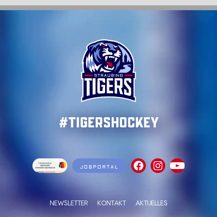
#TigersHockey
JOBPORTAL
NEWSLETTER
KONTAKT
AKTUELLES