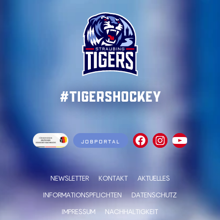
#TigersHockey
JOBPORTAL
NEWSLETTER
KONTAKT
AKTUELLES
INFORMATIONSPFLICHTEN
DATENSCHUTZ
IMPRESSUM
NACHHALTIGKEIT