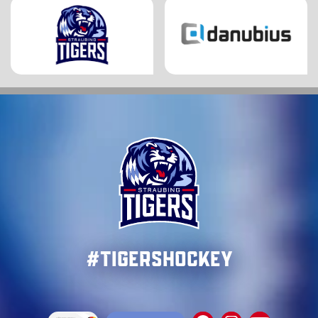
#TigersHockey