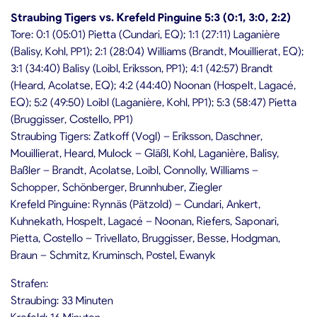
Straubing Tigers vs. Krefeld Pinguine 5:3 (0:1, 3:0, 2:2)
Tore: 0:1 (05:01) Pietta (Cundari, EQ); 1:1 (27:11) Laganière
(Balisy, Kohl, PP1); 2:1 (28:04) Williams (Brandt, Mouillierat, EQ);
3:1 (34:40) Balisy (Loibl, Eriksson, PP1); 4:1 (42:57) Brandt
(Heard, Acolatse, EQ); 4:2 (44:40) Noonan (Hospelt, Lagacé,
EQ); 5:2 (49:50) Loibl (Laganière, Kohl, PP1); 5:3 (58:47) Pietta
(Bruggisser, Costello, PP1)
Straubing Tigers: Zatkoff (Vogl) – Eriksson, Daschner,
Mouillierat, Heard, Mulock – Gläßl, Kohl, Laganière, Balisy,
Baßler – Brandt, Acolatse, Loibl, Connolly, Williams –
Schopper, Schönberger, Brunnhuber, Ziegler
Krefeld Pinguine: Rynnäs (Pätzold) – Cundari, Ankert,
Kuhnekath, Hospelt, Lagacé – Noonan, Riefers, Saponari,
Pietta, Costello – Trivellato, Bruggisser, Besse, Hodgman,
Braun – Schmitz, Kruminsch, Postel, Ewanyk
Strafen:
Straubing: 33 Minuten
Krefeld: 16 Minuten