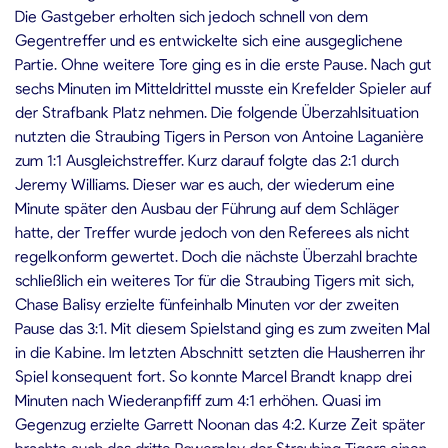
Die Gastgeber erholten sich jedoch schnell von dem
Gegentreffer und es entwickelte sich eine ausgeglichene
Partie. Ohne weitere Tore ging es in die erste Pause. Nach gut
sechs Minuten im Mitteldrittel musste ein Krefelder Spieler auf
der Strafbank Platz nehmen. Die folgende Überzahlsituation
nutzten die Straubing Tigers in Person von Antoine Laganière
zum 1:1 Ausgleichstreffer. Kurz darauf folgte das 2:1 durch
Jeremy Williams. Dieser war es auch, der wiederum eine
Minute später den Ausbau der Führung auf dem Schläger
hatte, der Treffer wurde jedoch von den Referees als nicht
regelkonform gewertet. Doch die nächste Überzahl brachte
schließlich ein weiteres Tor für die Straubing Tigers mit sich,
Chase Balisy erzielte fünfeinhalb Minuten vor der zweiten
Pause das 3:1. Mit diesem Spielstand ging es zum zweiten Mal
in die Kabine. Im letzten Abschnitt setzten die Hausherren ihr
Spiel konsequent fort. So konnte Marcel Brandt knapp drei
Minuten nach Wiederanpfiff zum 4:1 erhöhen. Quasi im
Gegenzug erzielte Garrett Noonan das 4:2. Kurze Zeit später
brachte auch das dritte Powerplay der Straubing Tigers einen