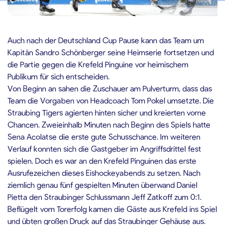
5.11.2019
Auch nach der Deutschland Cup Pause kann das Team um
Kapitän Sandro Schönberger seine Heimserie fortsetzen und
die Partie gegen die Krefeld Pinguine vor heimischem
Publikum für sich entscheiden.
Von Beginn an sahen die Zuschauer am Pulverturm, dass das
Team die Vorgaben von Headcoach Tom Pokel umsetzte. Die
Straubing Tigers agierten hinten sicher und kreierten vorne
Chancen. Zweieinhalb Minuten nach Beginn des Spiels hatte
Sena Acolatse die erste gute Schusschance. Im weiteren
Verlauf konnten sich die Gastgeber im Angriffsdrittel fest
spielen. Doch es war an den Krefeld Pinguinen das erste
Ausrufezeichen dieses Eishockeyabends zu setzen. Nach
ziemlich genau fünf gespielten Minuten überwand Daniel
Pietta den Straubinger Schlussmann Jeff Zatkoff zum 0:1.
Beflügelt vom Torerfolg kamen die Gäste aus Krefeld ins Spiel
und übten großen Druck auf das Straubinger Gehäuse aus.