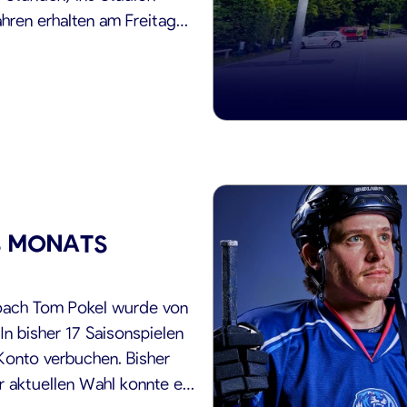
ahren erhalten am Freitag
hülerausweises und
…]
ES MONATS
oach Tom Pokel wurde von
n bisher 17 Saisonspielen
Konto verbuchen. Bisher
er aktuellen Wahl konnte er