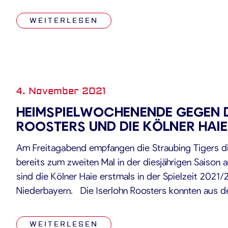
53,70 Prozent der Stimmen auf sich vereinen. […]
WEITERLESEN
4. November 2021
HEIMSPIELWOCHENENDE GEGEN D
ROOSTERS UND DIE KÖLNER HAIE
Am Freitagabend empfangen die Straubing Tigers di
bereits zum zweiten Mal in der diesjährigen Saison
sind die Kölner Haie erstmals in der Spielzeit 2021/
Niederbayern. Die Iserlohn Roosters konnten aus de
lediglich einen Sieg gegen die Grizzlys Wolfsburg am
Die […]
WEITERLESEN