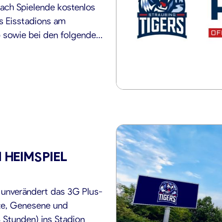
nach Spielende kostenlos
s Eisstadions am
 sowie bei den folgenden
erhältlich: – OMV
HEIMSPIEL
t unverändert das 3G Plus-
fte, Genesene und
 Stunden) ins Stadion