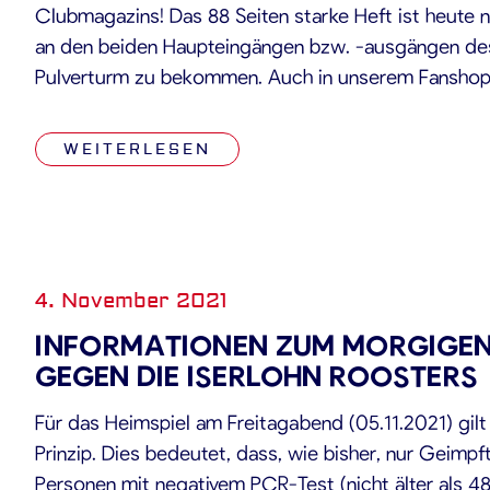
Clubmagazins! Das 88 Seiten starke Heft ist heute 
an den beiden Haupteingängen bzw. -ausgängen de
Pulverturm zu bekommen. Auch in unserem Fanshop
Partnern ist unser Clubmagazin ebenfalls kostenlos 
Tankstelle Nusser Mineralöl (Regensburger Str. […]
WEITERLESEN
4. November 2021
INFORMATIONEN ZUM MORGIGEN 
GEGEN DIE ISERLOHN ROOSTERS
Für das Heimspiel am Freitagabend (05.11.2021) gil
Prinzip. Dies bedeutet, dass, wie bisher, nur Geimp
Personen mit negativem PCR-Test (nicht älter als 48