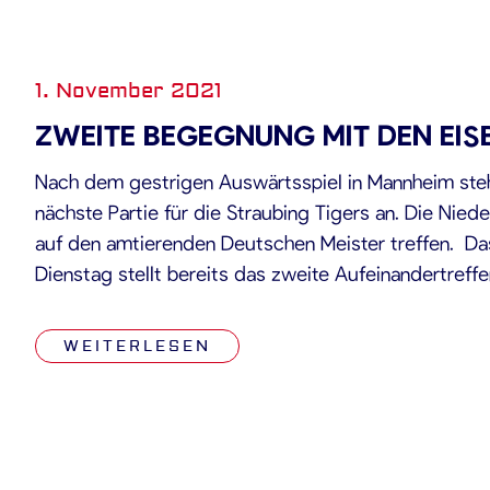
1. November 2021
ZWEITE BEGEGNUNG MIT DEN EIS
Nach dem gestrigen Auswärtsspiel in Mannheim steh
nächste Partie für die Straubing Tigers an. Die Nied
auf den amtierenden Deutschen Meister treffen. D
Dienstag stellt bereits das zweite Aufeinandertreff
Tom Pokel und Serge Aubin dar. Beim ersten Aufeina
DEL Saison 2021/22, […]
WEITERLESEN