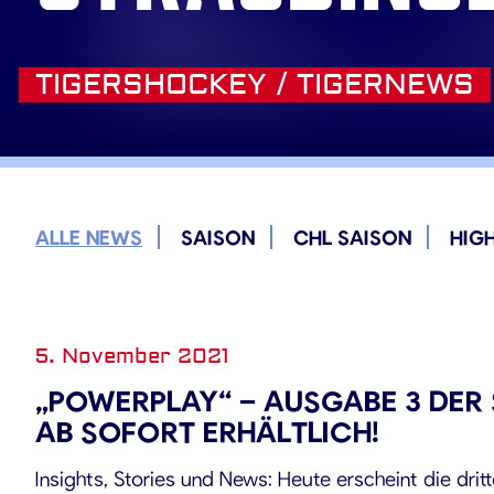
TIGERSHOCKEY / TIGERNEWS
ALLE NEWS
SAISON
CHL SAISON
HIG
5. November 2021
„POWERPLAY“ – AUSGABE 3 DER 
AB SOFORT ERHÄLTLICH!
Insights, Stories und News: Heute erscheint die dri