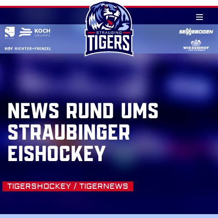
Skip
to
content
NEWS RUND UMS
STRAUBINGER
EISHOCKEY
TIGERSHOCKEY / TIGERNEWS