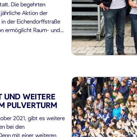
tatt. Die begehrten
ährliche Aktion der
in der Eichendorffstraße
tion ermöglicht Raum- und
oren, Bedürftige und
terhalt des […]
 UND WEITERE
AM PULVERTURM
er 2021, gibt es weitere
en bei den
Denn mit einer weiteren