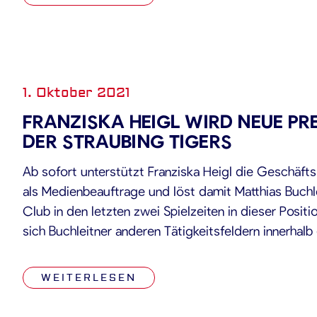
1. Oktober 2021
FRANZISKA HEIGL WIRD NEUE PR
DER STRAUBING TIGERS
Ab sofort unterstützt Franziska Heigl die Geschäfts
als Medienbeauftrage und löst damit Matthias Buchl
Club in den letzten zwei Spielzeiten in dieser Posit
sich Buchleitner anderen Tätigkeitsfeldern innerhalb
GmbH & Co. KG. Franziska Heigl wird sich unter and
Relaunches der gesamten […]
WEITERLESEN