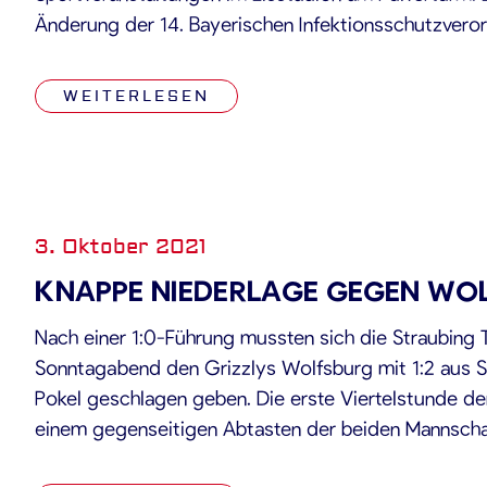
Änderung der 14. Bayerischen Infektionsschutzveror
Organisation der Straubing Tigers dazu bereit erklä
Plus-Regel anzuwenden. Das heißt, der Zutritt zum 
WEITERLESEN
3. Oktober 2021
KNAPPE NIEDERLAGE GEGEN WO
Nach einer 1:0-Führung mussten sich die Straubing 
Sonntagabend den Grizzlys Wolfsburg mit 1:2 aus 
Pokel geschlagen geben. Die erste Viertelstunde de
einem gegenseitigen Abtasten der beiden Mannschaf
nahm jedoch von Minute zu Minute mehr Fahrt auf. Di