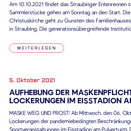
Am 10.10.2021 findet das Straubinger Entenrennen s
Sammlerstücke gehen am Sonntag an den Start. Die j
Christuskirche geht zu Gunsten des Familienhauses 
in Straubing. Die generationsübergreifende Institu
Beratungsangebote für Kinder, Männer, Frauen, Seni
Familien. Der Erlös des Entenrennens wird für den Un
WEITERLESEN
5. Oktober 2021
AUFHEBUNG DER MASKENPFLICHT
LOCKERUNGEN IM EISSTADION 
MASKE WEG UND PROST! Ab Mittwoch, den 06. Oktob
Lockerungen der pandemiebedingten Beschränkung
Sportveranstaltungen im Eisstadion am Pulverturm. 