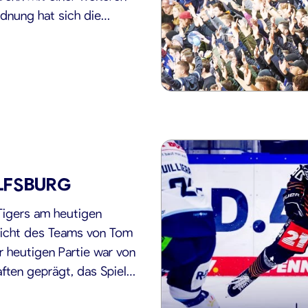
dnung hat sich die
rt, die sogenannte 3G
Stadion wird […]
LFSBURG
Tigers am heutigen
Sicht des Teams von Tom
r heutigen Partie war von
ten geprägt, das Spiel
e meiste Zeit im […]