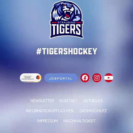
#TigersHockey
JOBPORTAL
NEWSLETTER
KONTAKT
AKTUELLES
INFORMATIONSPFLICHTEN
DATENSCHUTZ
IMPRESSUM
NACHHALTIGKEIT