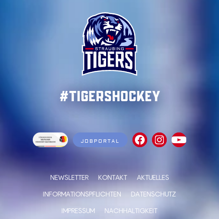
#TigersHockey
JOBPORTAL
NEWSLETTER
KONTAKT
AKTUELLES
INFORMATIONSPFLICHTEN
DATENSCHUTZ
IMPRESSUM
NACHHALTIGKEIT