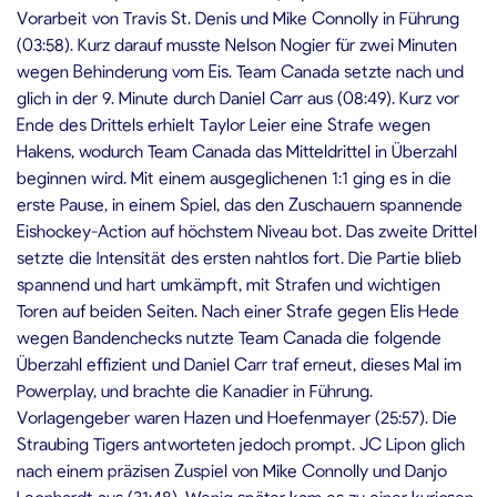
Vorarbeit von Travis St. Denis und Mike Connolly in Führung
(03:58). Kurz darauf musste Nelson Nogier für zwei Minuten
wegen Behinderung vom Eis. Team Canada setzte nach und
glich in der 9. Minute durch Daniel Carr aus (08:49). Kurz vor
Ende des Drittels erhielt Taylor Leier eine Strafe wegen
Hakens, wodurch Team Canada das Mitteldrittel in Überzahl
beginnen wird. Mit einem ausgeglichenen 1:1 ging es in die
erste Pause, in einem Spiel, das den Zuschauern spannende
Eishockey-Action auf höchstem Niveau bot. Das zweite Drittel
setzte die Intensität des ersten nahtlos fort. Die Partie blieb
spannend und hart umkämpft, mit Strafen und wichtigen
Toren auf beiden Seiten. Nach einer Strafe gegen Elis Hede
wegen Bandenchecks nutzte Team Canada die folgende
Überzahl effizient und Daniel Carr traf erneut, dieses Mal im
Powerplay, und brachte die Kanadier in Führung.
Vorlagengeber waren Hazen und Hoefenmayer (25:57). Die
Straubing Tigers antworteten jedoch prompt. JC Lipon glich
nach einem präzisen Zuspiel von Mike Connolly und Danjo
Leonhardt aus (31:48). Wenig später kam es zu einer kuriosen