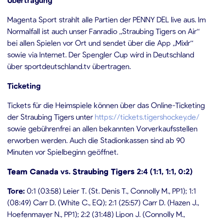
Magenta Sport strahlt alle Partien der PENNY DEL live aus. Im
Normalfall ist auch unser Fanradio „Straubing Tigers on Air“
bei allen Spielen vor Ort und sendet über die App „Mixlr“
sowie via Internet. Der Spengler Cup wird in Deutschland
über sportdeutschland.tv übertragen.
Ticketing
Tickets für die Heimspiele können über das Online-Ticketing
der Straubing Tigers unter
https://tickets.tigershockey.de/
sowie gebührenfrei an allen bekannten Vorverkaufsstellen
erworben werden. Auch die Stadionkassen sind ab 90
Minuten vor Spielbeginn geöffnet.
Team Canada
vs.
Straubing Tigers
2:4 (1:1, 1:1, 0:2)
Tore:
0:1 (03:58) Leier T. (St. Denis T., Connolly M., PP1); 1:1
(08:49) Carr D. (White C., EQ); 2:1 (25:57) Carr D. (Hazen J.,
Hoefenmayer N., PP1); 2:2 (31:48) Lipon J. (Connolly M.,