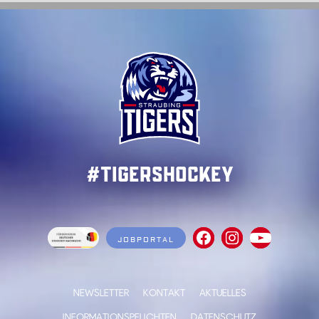
#TigersHockey
JOBPORTAL
NEWSLETTER
KONTAKT
AKTUELLES
INFORMATIONSPFLICHTEN
DATENSCHUTZ