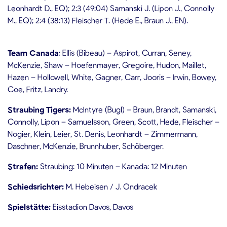
Leonhardt D., EQ); 2:3 (49:04) Samanski J. (Lipon J., Connolly
M., EQ); 2:4 (38:13) Fleischer T. (Hede E., Braun J., EN).
Team Canada
: Ellis (Bibeau) – Aspirot, Curran, Seney,
McKenzie, Shaw – Hoefenmayer, Gregoire, Hudon, Maillet,
Hazen – Hollowell, White, Gagner, Carr, Jooris – Irwin, Bowey,
Coe, Fritz, Landry.
Straubing Tigers:
McIntyre (Bugl) – Braun, Brandt, Samanski,
Connolly, Lipon – Samuelsson, Green, Scott, Hede, Fleischer –
Nogier, Klein, Leier, St. Denis, Leonhardt – Zimmermann,
Daschner, McKenzie, Brunnhuber, Schöberger.
Strafen:
Straubing: 10 Minuten – Kanada: 12 Minuten
Schiedsrichter:
M. Hebeisen / J. Ondracek
Spielstätte:
Eisstadion Davos, Davos