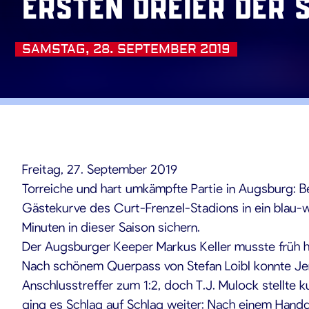
ersten Dreier der 
SAMSTAG, 28. SEPTEMBER 2019
.09.201
Freitag, 27. September 2019
Torreiche und hart umkämpfte Partie in Augsburg: B
Gästekurve des Curt-Frenzel-Stadions in ein blau-we
Minuten in dieser Saison sichern.
Der Augsburger Keeper Markus Keller musste früh hint
Nach schönem Querpass von Stefan Loibl konnte Jere
Anschlusstreffer zum 1:2, doch T.J. Mulock stellte 
ging es Schlag auf Schlag weiter: Nach einem Hand