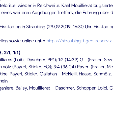
eldrittel wieder in Reichweite. Kael Mouillierat bugsiert
z eines weiteren Augsburger Treffers, die Führung über d
sstadion in Straubing (29.09.2019, 16:30 Uhr, Eisstadio
ellen sowie online unter
https://straubing-tigers.reservi
 2:1, 1:1)
illiams (Loibl, Daschner, PP1); 1:2 (14:39) Gill (Fraser, 
hmölz (Payerl, Stieler, EQ); 3:4 (36:04) Payerl (Fraser, Mc
e, Payerl, Stieler, Callahan – McNeill, Haase, Schmölz, U
hein
ganière, Balisy, Mouillierat – Daschner, Schopper, Loibl, 