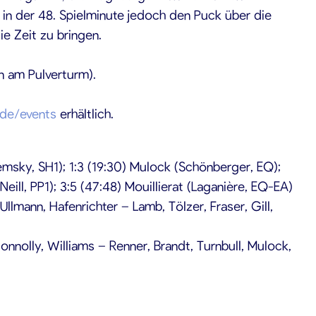
e in der 48. Spielminute jedoch den Puck über die
ie Zeit zu bringen.
n am Pulverturm).
x.de/events
erhältlich.
Sezemsky, SH1); 1:3 (19:30) Mulock (Schönberger, EQ);
Neill, PP1); 3:5 (47:48) Mouillierat (Laganière, EQ-EA)
llmann, Hafenrichter – Lamb, Tölzer, Fraser, Gill,
Connolly, Williams – Renner, Brandt, Turnbull, Mulock,