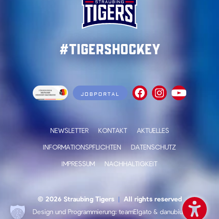
#TigersHockey
JOBPORTAL
NEWSLETTER
KONTAKT
AKTUELLES
INFORMATIONSPFLICHTEN
DATENSCHUTZ
IMPRESSUM
NACHHALTIGKEIT
© 2026 Straubing Tigers
|
All rights reserved
Design und Programmierung:
teamElgato
&
danubius