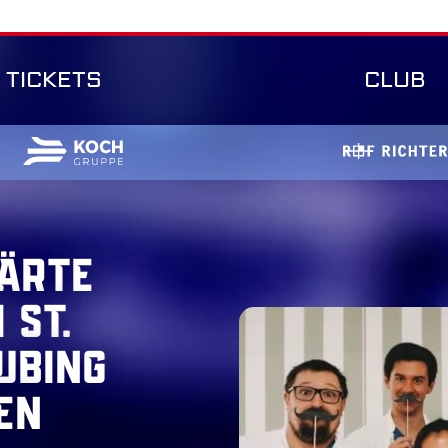
TICKETS
CLUB
bärte
 St.
ubing
en