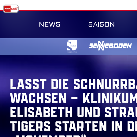
Skip
to
content
NEWS
SAISON
Lasst die Schnurr
wachsen – Klinikum
Elisabeth und Stra
Tigers starten in d