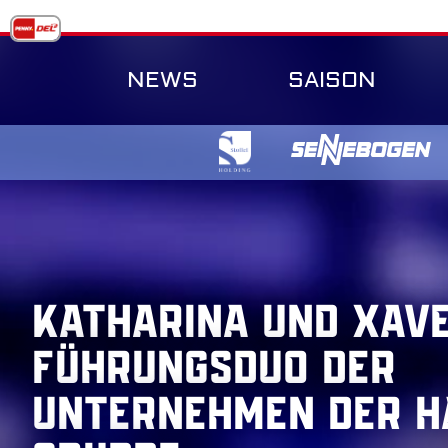
Skip
to
content
NEWS
SAISON
Katharina und Xave
Führungsduo der
Unternehmen der H