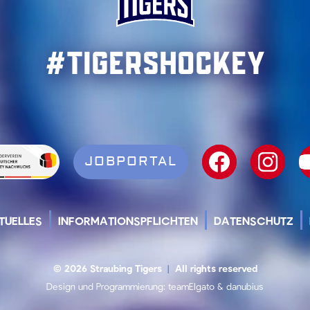
#TigersHockey
JOBPORTAL
TUELLES
INFORMATIONSPFLICHTEN
DATENSCHUTZ
© 2026 Straubing Tigers
|
All rights reserved
Design und Programmierung:
teamElgato
&
danubius