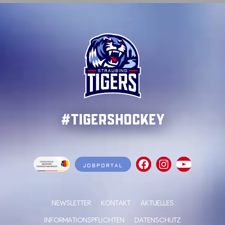
#TigersHockey
JOBPORTAL
NEWSLETTER
KONTAKT
AKTUELLES
INFORMATIONSPFLICHTEN
DATENSCHUTZ