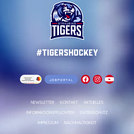
#TigersHockey
JOBPORTAL
NEWSLETTER
KONTAKT
AKTUELLES
INFORMATIONSPFLICHTEN
DATENSCHUTZ
IMPRESSUM
NACHHALTIGKEIT