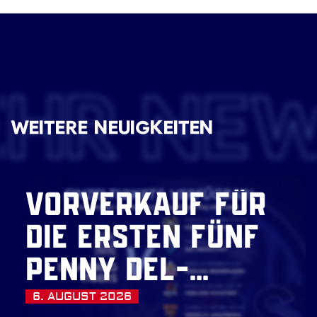
EHR NE
WEITERE NEUIGKEITEN
VORVERKAUF FÜR
DIE ERSTEN FÜNF
PENNY DEL-
HEIMSPIELE
6. AUGUST 2026