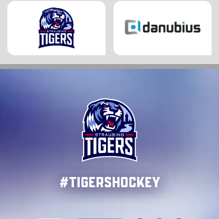
#TigersHockey