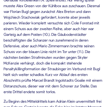
musste Alex Green von der Kühlbox aus zuschauen. Diesmal
war Florian Bugl gegen zunächst Alex Breton und dann
Wojchiech Stachowiak gefordert, konnte aber jeweils
parieren. Wieder komplett versuchte sich Cole Fonstad mit
einem Schuss aus der zweiten Reihe, aber auch hier war
Garteig auf dem Posten (10.). Die Gäubodenstädter
beschäftigten die Schanzer nun zunehmend in deren
Defensive, aber auch Mario Zimmermann brachte seinen
Schuss von der blauen Linie nicht im Tor unter (11.). Die
nächsten beiden Strafminuten wurden gegen Skyler
McKenzie verhängt, doch die kompakt stehende
Penaltykillingformation der Straubinger im Verbund mit Bugl
hielt sich weiter schadlos. Kurz vor Ablauf des ersten
Abschnitts prüfte Marcel Brandt Ingolstadts Goalie mit einem
Distanzschuss, dieser war mit dem Schoner zur Stelle. Das
erste Drittel endete somit torlos.
Zu Beginn des Mitteldrittels kam Adrian Klein unvermittelt frei
zum Schuss, Garteig konnte die Ecke hier im letzten Moment