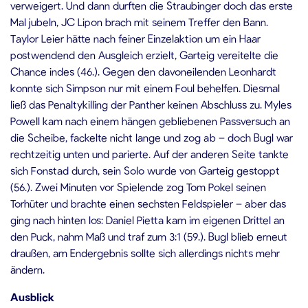
verweigert. Und dann durften die Straubinger doch das erste
Mal jubeln, JC Lipon brach mit seinem Treffer den Bann.
Taylor Leier hätte nach feiner Einzelaktion um ein Haar
postwendend den Ausgleich erzielt, Garteig vereitelte die
Chance indes (46.). Gegen den davoneilenden Leonhardt
konnte sich Simpson nur mit einem Foul behelfen. Diesmal
ließ das Penaltykilling der Panther keinen Abschluss zu. Myles
Powell kam nach einem hängen gebliebenen Passversuch an
die Scheibe, fackelte nicht lange und zog ab – doch Bugl war
rechtzeitig unten und parierte. Auf der anderen Seite tankte
sich Fonstad durch, sein Solo wurde von Garteig gestoppt
(56.). Zwei Minuten vor Spielende zog Tom Pokel seinen
Torhüter und brachte einen sechsten Feldspieler – aber das
ging nach hinten los: Daniel Pietta kam im eigenen Drittel an
den Puck, nahm Maß und traf zum 3:1 (59.). Bugl blieb erneut
draußen, am Endergebnis sollte sich allerdings nichts mehr
ändern.
Ausblick