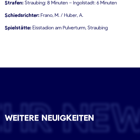
Strafen:
Straubing: 8 Minuten – Ingolstadt: 6 Minuten
Schiedsrichter:
Frano, M. / Huber, A.
Spielstätte:
Eisstadion am Pulverturm, Straubing
EHR NE
WEITERE NEUIGKEITEN