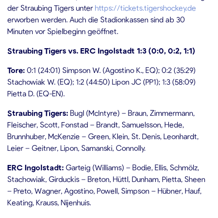
der Straubing Tigers unter
https://tickets.tigershockey.de
erworben werden. Auch die Stadionkassen sind ab 30
Minuten vor Spielbeginn geöffnet.
Straubing Tigers vs. ERC Ingolstadt 1:3 (0:0, 0:2, 1:1)
Tore:
0:1 (24:01) Simpson W. (Agostino K., EQ); 0:2 (35:29)
Stachowiak W. (EQ); 1:2 (44:50) Lipon JC (PP1); 1:3 (58:09)
Pietta D. (EQ-EN).
Straubing Tigers:
Bugl (McIntyre) – Braun, Zimmermann,
Fleischer, Scott, Fonstad – Brandt, Samuelsson, Hede,
Brunnhuber, McKenzie – Green, Klein, St. Denis, Leonhardt,
Leier – Geitner, Lipon, Samanski, Connolly.
ERC Ingolstadt:
Garteig (Williams) – Bodie, Ellis, Schmölz,
Stachowiak, Girduckis – Breton, Hüttl, Dunham, Pietta, Sheen
– Preto, Wagner, Agostino, Powell, Simpson – Hübner, Hauf,
Keating, Krauss, Nijenhuis.