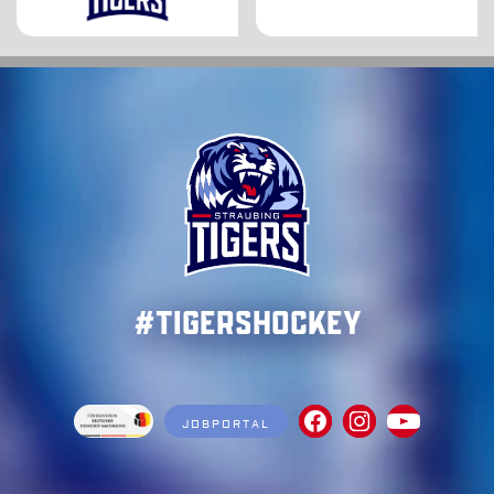
#TigersHockey
JOBPORTAL