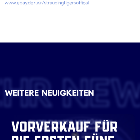
www.ebay.de/usr/straubingtigersoffical
EHR NE
WEITERE NEUIGKEITEN
VORVERKAUF FÜR