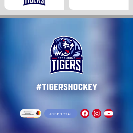
#TigersHockey
JOBPORTAL