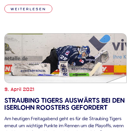
Kasten zum ersten Mal geschlagen: Kael Mouillierat vollendete
WEITERLESEN
eine sehenswerte Kombination über Marcel […]
9. April 2021
STRAUBING TIGERS AUSWÄRTS BEI DEN
ISERLOHN ROOSTERS GEFORDERT
Am heutigen Freitagabend geht es für die Straubing Tigers
erneut um wichtige Punkte im Rennen um die Playoffs, wenn