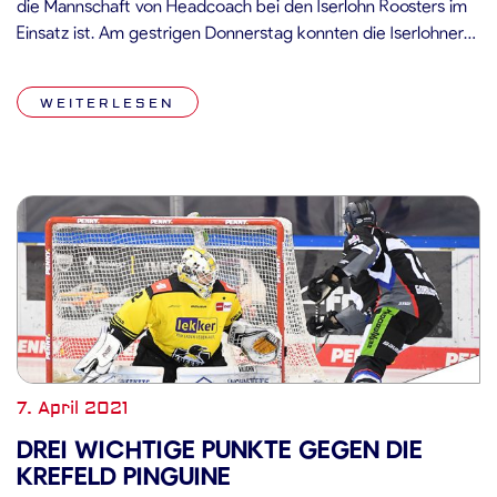
die Mannschaft von Headcoach bei den Iserlohn Roosters im
Einsatz ist. Am gestrigen Donnerstag konnten die Iserlohner
einen knappen 3:2-Heimsieg nach Overtime gegen die
Nürnberg Ice Tigers feiern. Auch bei drei der vier
WEITERLESEN
vorangegangenen Spiele mussten […]
7. April 2021
DREI WICHTIGE PUNKTE GEGEN DIE
KREFELD PINGUINE