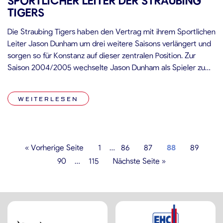
SPORTLICHER LEITER DER STRAUBING
TIGERS
Die Straubing Tigers haben den Vertrag mit ihrem Sportlichen
Leiter Jason Dunham um drei weitere Saisons verlängert und
sorgen so für Konstanz auf dieser zentralen Position. Zur
Saison 2004/2005 wechselte Jason Dunham als Spieler zum
damaligen Zweitligisten und war ein Jahr später mit 12
Scorerpunkten bei 15 Playoff-Einsätzen (5 Tore und 7
WEITERLESEN
Vorlagen) maßgeblich daran […]
« Vorherige Seite
1
…
86
87
88
89
90
…
115
Nächste Seite »