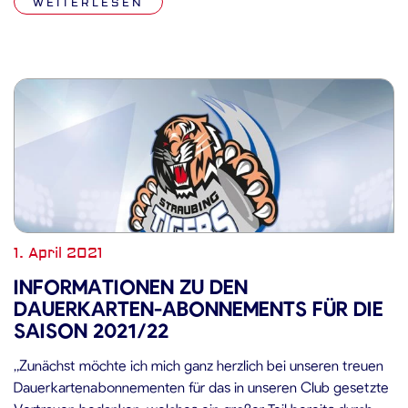
WEITERLESEN
kann die für Ostermontag, den 05.04.2021, angesetzte Partie
in […]
1. April 2021
INFORMATIONEN ZU DEN
DAUERKARTEN-ABONNEMENTS FÜR DIE
SAISON 2021/22
„Zunächst möchte ich mich ganz herzlich bei unseren treuen
Dauerkartenabonnementen für das in unseren Club gesetzte