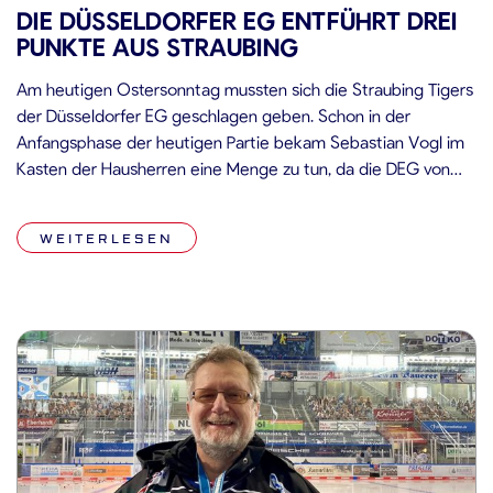
DIE DÜSSELDORFER EG ENTFÜHRT DREI
PUNKTE AUS STRAUBING
Am heutigen Ostersonntag mussten sich die Straubing Tigers
der Düsseldorfer EG geschlagen geben. Schon in der
Anfangsphase der heutigen Partie bekam Sebastian Vogl im
Kasten der Hausherren eine Menge zu tun, da die DEG von
Beginn an aggressiv nach vorne spielte. Nach gut dreieinhalb
Minuten kamen die Gäste zu ihrem ersten Powerplay,
WEITERLESEN
nachdem Marcel Brandt […]