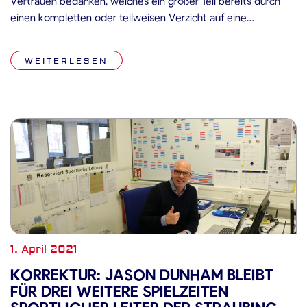
Vertrauen bedanken, welches ein großer Teil bereits durch
einen kompletten oder teilweisen Verzicht auf eine
Rückerstattung des bereits bezahlten Beitrags für die
Dauerkarten der Saison 2020/21 gezeigt hat. Dies wollen wir
WEITERLESEN
würdigen und unseren Fans etwas zurückgeben. Daher hat […]
1. April 2021
KORREKTUR: JASON DUNHAM BLEIBT
FÜR DREI WEITERE SPIELZEITEN