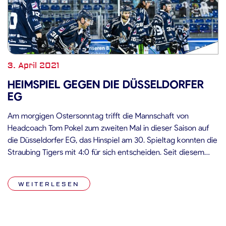
3. April 2021
HEIMSPIEL GEGEN DIE DÜSSELDORFER
EG
Am morgigen Ostersonntag trifft die Mannschaft von
Headcoach Tom Pokel zum zweiten Mal in dieser Saison auf
die Düsseldorfer EG, das Hinspiel am 30. Spieltag konnten die
Straubing Tigers mit 4:0 für sich entscheiden. Seit diesem
letzten Aufeinandertreffen der beiden Teams am 24. März
bestritten die Düsseldorfer vier Partien, von denen zwei
WEITERLESEN
gewonnen werden konnten: […]