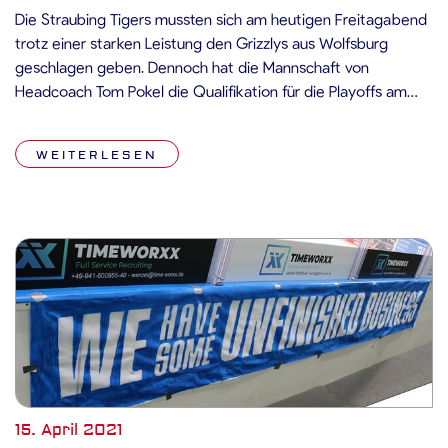
Die Straubing Tigers mussten sich am heutigen Freitagabend
trotz einer starken Leistung den Grizzlys aus Wolfsburg
geschlagen geben. Dennoch hat die Mannschaft von
Headcoach Tom Pokel die Qualifikation für die Playoffs am
kommenden Sonntag noch in der eigenen Hand. Während
der ersten Wechsel der Partie war zunächst vorsichtiges
WEITERLESEN
Abtasten angesagt, nach etwa fünf Minuten nahm […]
15. April 2021