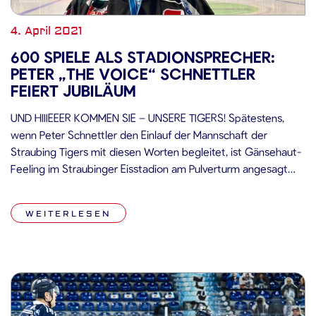
4. April 2021
600 SPIELE ALS STADIONSPRECHER:
PETER „THE VOICE“ SCHNETTLER
FEIERT JUBILÄUM
UND HIIIEEER KOMMEN SIE – UNSERE TIGERS! Spätestens,
wenn Peter Schnettler den Einlauf der Mannschaft der
Straubing Tigers mit diesen Worten begleitet, ist Gänsehaut-
Feeling im Straubinger Eisstadion am Pulverturm angesagt
und das nicht (nur) wegen der frostigen Temperaturen. Am
heutigen Ostersonntag bestreitet „The Voice“ sein sage und
WEITERLESEN
schreibe 600. Punkt- bzw. Pflichtspiel als Hallensprecher im
[…]