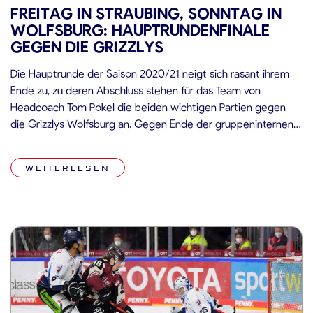
FREITAG IN STRAUBING, SONNTAG IN
WOLFSBURG: HAUPTRUNDENFINALE
GEGEN DIE GRIZZLYS
Die Hauptrunde der Saison 2020/21 neigt sich rasant ihrem
Ende zu, zu deren Abschluss stehen für das Team von
Headcoach Tom Pokel die beiden wichtigen Partien gegen
die Grizzlys Wolfsburg an. Gegen Ende der gruppeninternen
und speziell nach dem Beginn der gruppenübergreifenden
Saisonphase sprach manches Medium in der Autostadt noch
WEITERLESEN
von einer Krise bei den […]