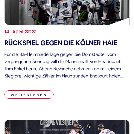
14. April 2021
RÜCKSPIEL GEGEN DIE KÖLNER HAIE
Für die 3:5-Heimniederlage gegen die Domstädter vom
vergangenen Sonntag will die Mannschaft von Headcoach
Tom Pokel heute Abend Revanche nehmen und mit einem
Sieg drei wichtige Zähler im Hauptrunden-Endspurt holen.
Nicht nur für die Straubing Tigers geht es heute um wichtige
Punkte, auch die Kölner Haie (PPG: 1.314) befinden sich mit
WEITERLESEN
vier Punkten weniger bei […]