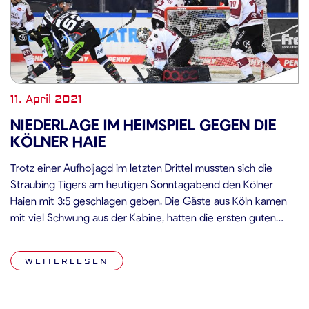
11. April 2021
NIEDERLAGE IM HEIMSPIEL GEGEN DIE
KÖLNER HAIE
Trotz einer Aufholjagd im letzten Drittel mussten sich die
Straubing Tigers am heutigen Sonntagabend den Kölner
Haien mit 3:5 geschlagen geben. Die Gäste aus Köln kamen
mit viel Schwung aus der Kabine, hatten die ersten guten
Chancen der Partie und testeten Sebastian Vogl im
Straubinger Gehäuse bereits in den Anfangsminuten einige
WEITERLESEN
Male. Doch die Defensive […]