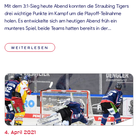
Mit dem 3:1-Sieg heute Abend konnten die Straubing Tigers
drei wichtige Punkte im Kampf um die Playoff-Teilnahme
holen. Es entwickelte sich am heutigen Abend früh ein
munteres Spiel, beide Teams hatten bereits in der
Anfangsphase teils gute Chancen und testeten jeweils den
gegnerischen Torhüter. In der siebten Spielminute musste der
WEITERLESEN
Krefelder Lucas Lessio wegen Hakens […]
4. April 2021