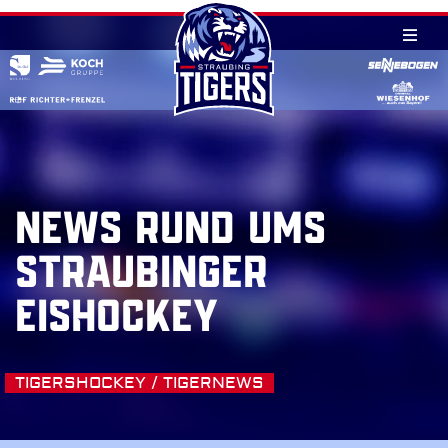
Skip
to
content
NEWS RUND UMS
STRAUBINGER
EISHOCKEY
TIGERSHOCKEY / TIGERNEWS