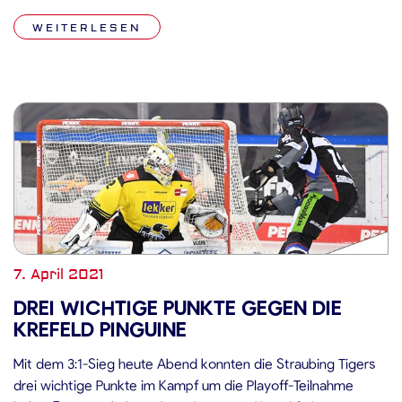
Nürnberg Ice Tigers feiern. Auch bei drei der vier
WEITERLESEN
vorangegangenen Spiele mussten […]
7. April 2021
DREI WICHTIGE PUNKTE GEGEN DIE
KREFELD PINGUINE
Mit dem 3:1-Sieg heute Abend konnten die Straubing Tigers
drei wichtige Punkte im Kampf um die Playoff-Teilnahme