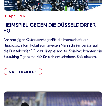
3. April 2021
HEIMSPIEL GEGEN DIE DÜSSELDORFER
EG
Am morgigen Ostersonntag trifft die Mannschaft von
Headcoach Tom Pokel zum zweiten Mal in dieser Saison auf
die Düsseldorfer EG, das Hinspiel am 30. Spieltag konnten die
Straubing Tigers mit 4:0 für sich entscheiden. Seit diesem
letzten Aufeinandertreffen der beiden Teams am 24. März
bestritten die Düsseldorfer vier Partien, von denen zwei
WEITERLESEN
gewonnen werden konnten: […]