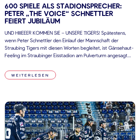
600 SPIELE ALS STADIONSPRECHER:
PETER „THE VOICE“ SCHNETTLER
FEIERT JUBILÄUM
UND HIIIEEER KOMMEN SIE – UNSERE TIGERS! Spätestens,
wenn Peter Schnettler den Einlauf der Mannschaft der
Straubing Tigers mit diesen Worten begleitet, ist Gänsehaut-
Feeling im Straubinger Eisstadion am Pulverturm angesagt
und das nicht (nur) wegen der frostigen Temperaturen. Am
heutigen Ostersonntag bestreitet „The Voice“ sein sage und
WEITERLESEN
schreibe 600. Punkt- bzw. Pflichtspiel als Hallensprecher im
[…]