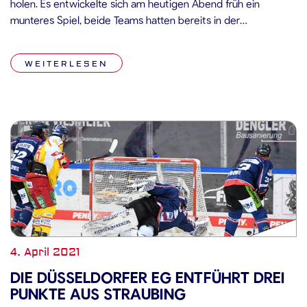
holen. Es entwickelte sich am heutigen Abend früh ein
munteres Spiel, beide Teams hatten bereits in der
Anfangsphase teils gute Chancen und testeten jeweils den
gegnerischen Torhüter. In der siebten Spielminute musste der
WEITERLESEN
Krefelder Lucas Lessio wegen Hakens […]
4. April 2021
DIE DÜSSELDORFER EG ENTFÜHRT DREI
PUNKTE AUS STRAUBING