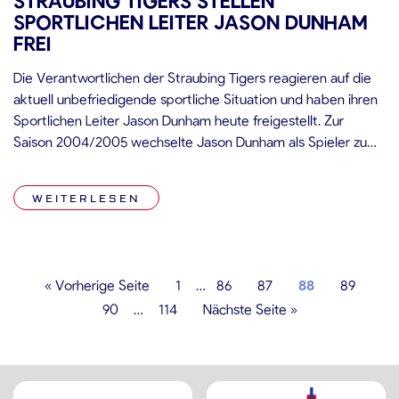
STRAUBING TIGERS STELLEN
SPORTLICHEN LEITER JASON DUNHAM
FREI
Die Verantwortlichen der Straubing Tigers reagieren auf die
aktuell unbefriedigende sportliche Situation und haben ihren
Sportlichen Leiter Jason Dunham heute freigestellt. Zur
Saison 2004/2005 wechselte Jason Dunham als Spieler zum
damaligen Zweitligisten und war ein Jahr später mit 12
Scorerpunkten bei 15 Playoff-Einsätzen (5 Tore und 7
WEITERLESEN
Vorlagen) maßgeblich daran beteiligt, dass der Aufstieg in […]
« Vorherige Seite
1
…
86
87
88
89
90
…
114
Nächste Seite »