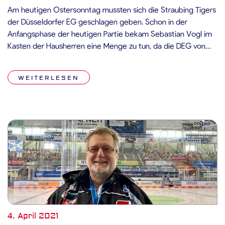
Am heutigen Ostersonntag mussten sich die Straubing Tigers
der Düsseldorfer EG geschlagen geben. Schon in der
Anfangsphase der heutigen Partie bekam Sebastian Vogl im
Kasten der Hausherren eine Menge zu tun, da die DEG von
Beginn an aggressiv nach vorne spielte. Nach gut dreieinhalb
Minuten kamen die Gäste zu ihrem ersten Powerplay,
WEITERLESEN
nachdem Marcel Brandt […]
4. April 2021