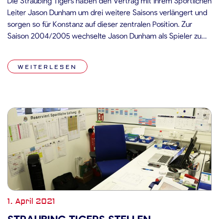
Die Straubing Tigers haben den Vertrag mit ihrem Sportlichen
Leiter Jason Dunham um drei weitere Saisons verlängert und
sorgen so für Konstanz auf dieser zentralen Position. Zur
Saison 2004/2005 wechselte Jason Dunham als Spieler zum
damaligen Zweitligisten und war ein Jahr später mit 12
Scorerpunkten bei 15 Playoff-Einsätzen (5 Tore und 7
WEITERLESEN
Vorlagen) maßgeblich daran […]
1. April 2021