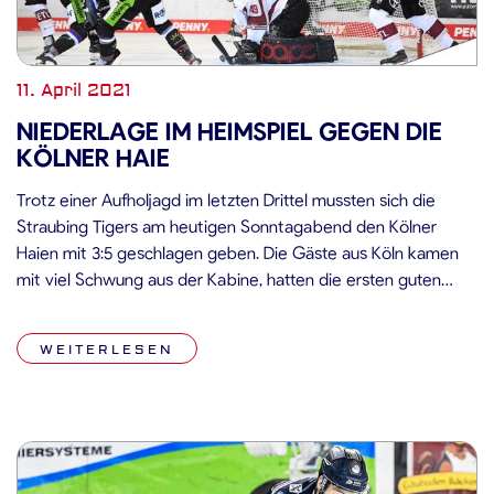
11. April 2021
NIEDERLAGE IM HEIMSPIEL GEGEN DIE
KÖLNER HAIE
Trotz einer Aufholjagd im letzten Drittel mussten sich die
Straubing Tigers am heutigen Sonntagabend den Kölner
Haien mit 3:5 geschlagen geben. Die Gäste aus Köln kamen
mit viel Schwung aus der Kabine, hatten die ersten guten
Chancen der Partie und testeten Sebastian Vogl im
Straubinger Gehäuse bereits in den Anfangsminuten einige
WEITERLESEN
Male. Doch die Defensive […]