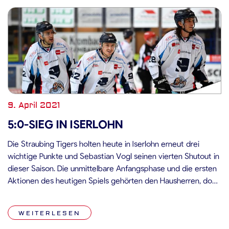
9. April 2021
5:0-SIEG IN ISERLOHN
Die Straubing Tigers holten heute in Iserlohn erneut drei
wichtige Punkte und Sebastian Vogl seinen vierten Shutout in
dieser Saison. Die unmittelbare Anfangsphase und die ersten
Aktionen des heutigen Spiels gehörten den Hausherren, doch
nach zweieinhalb Minuten war Andreas Jenike im Iserlohner
Kasten zum ersten Mal geschlagen: Kael Mouillierat vollendete
WEITERLESEN
eine sehenswerte Kombination über Marcel […]