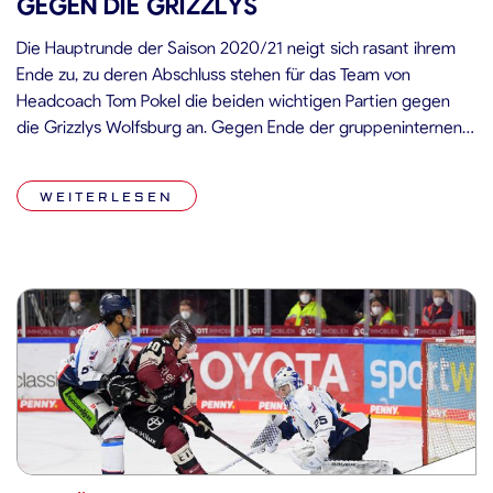
GEGEN DIE GRIZZLYS
Die Hauptrunde der Saison 2020/21 neigt sich rasant ihrem
Ende zu, zu deren Abschluss stehen für das Team von
Headcoach Tom Pokel die beiden wichtigen Partien gegen
die Grizzlys Wolfsburg an. Gegen Ende der gruppeninternen
und speziell nach dem Beginn der gruppenübergreifenden
Saisonphase sprach manches Medium in der Autostadt noch
WEITERLESEN
von einer Krise bei den […]