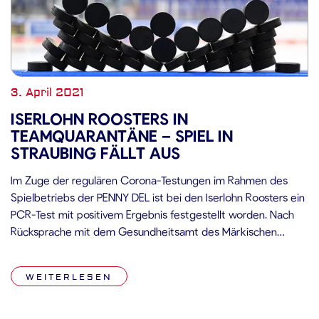
3. April 2021
ISERLOHN ROOSTERS IN
TEAMQUARANTÄNE – SPIEL IN
STRAUBING FÄLLT AUS
Im Zuge der regulären Corona-Testungen im Rahmen des
Spielbetriebs der PENNY DEL ist bei den Iserlohn Roosters ein
PCR-Test mit positivem Ergebnis festgestellt worden. Nach
Rücksprache mit dem Gesundheitsamt des Märkischen
Kreises befindet sich der gesamte Spieler-, Trainer- und
Betreuerstab der Roosters in häusliche Quarantäne. Daher
WEITERLESEN
kann die für Ostermontag, den 05.04.2021, angesetzte Partie
in […]