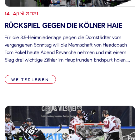
14. April 2021
RÜCKSPIEL GEGEN DIE KÖLNER HAIE
Für die 3:5-Heimniederlage gegen die Domstädter vom
vergangenen Sonntag will die Mannschaft von Headcoach
Tom Pokel heute Abend Revanche nehmen und mit einem
Sieg drei wichtige Zähler im Hauptrunden-Endspurt holen.
Nicht nur für die Straubing Tigers geht es heute um wichtige
Punkte, auch die Kölner Haie (PPG: 1.314) befinden sich mit
WEITERLESEN
vier Punkten weniger bei […]