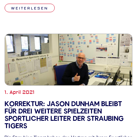
Dauerkarten der Saison 2020/21 gezeigt hat. Dies wollen wir
WEITERLESEN
würdigen und unseren Fans etwas zurückgeben. Daher hat […]
1. April 2021
KORREKTUR: JASON DUNHAM BLEIBT
FÜR DREI WEITERE SPIELZEITEN
SPORTLICHER LEITER DER STRAUBING
TIGERS