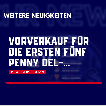
EHR NE
WEITERE NEUIGKEITEN
VORVERKAUF FÜR
DIE ERSTEN FÜNF
PENNY DEL-
HEIMSPIELE
6. AUGUST 2026
GESTARTET