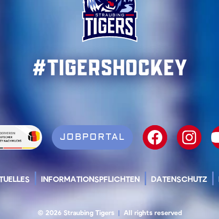
#TigersHockey
JOBPORTAL
TUELLES
INFORMATIONSPFLICHTEN
DATENSCHUTZ
© 2026 Straubing Tigers
|
All rights reserved