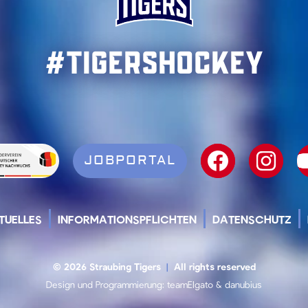
#TigersHockey
JOBPORTAL
TUELLES
INFORMATIONSPFLICHTEN
DATENSCHUTZ
© 2026 Straubing Tigers
|
All rights reserved
Design und Programmierung:
teamElgato
&
danubius