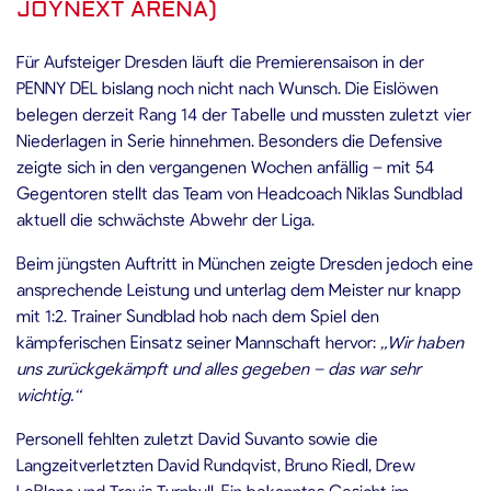
JOYNEXT ARENA)
Für Aufsteiger Dresden läuft die Premierensaison in der
PENNY DEL bislang noch nicht nach Wunsch. Die Eislöwen
belegen derzeit Rang 14 der Tabelle und mussten zuletzt vier
Niederlagen in Serie hinnehmen. Besonders die Defensive
zeigte sich in den vergangenen Wochen anfällig – mit 54
Gegentoren stellt das Team von Headcoach Niklas Sundblad
aktuell die schwächste Abwehr der Liga.
Beim jüngsten Auftritt in München zeigte Dresden jedoch eine
ansprechende Leistung und unterlag dem Meister nur knapp
mit 1:2. Trainer Sundblad hob nach dem Spiel den
kämpferischen Einsatz seiner Mannschaft hervor:
„Wir haben
uns zurückgekämpft und alles gegeben – das war sehr
wichtig.“
Personell fehlten zuletzt David Suvanto sowie die
Langzeitverletzten David Rundqvist, Bruno Riedl, Drew
LeBlanc und Travis Turnbull. Ein bekanntes Gesicht im