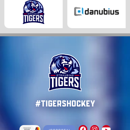
#TigersHockey