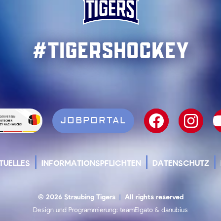
#TigersHockey
JOBPORTAL
TUELLES
INFORMATIONSPFLICHTEN
DATENSCHUTZ
© 2026 Straubing Tigers
|
All rights reserved
Design und Programmierung:
teamElgato
&
danubius