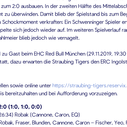
m 2:0 ausbauen. In der zweiten Hälfte des Mittelabschni
ht zu überwinden. Damit blieb der Spielstand bis zum Beg
n Schockmoment verkraften: Ein Schwenninger Spieler erw
ppelte sich jedoch wieder auf. Im weiteren Spielverlauf 
hlmeier blieb jedoch wie vernagelt.
zu Gast beim EHC Red Bull München (29.11.2019, 19:30
tatt, dazu erwarten die Straubing Tigers den ERC Ingolst
ellen sowie online unter
https://straubing-tigers.reservi
s bereitzuhalten und bei Aufforderung vorzuzeigen.
0 (1:0, 1:0, 0:0)
 (26:34) Robak (Cannone, Caron, EQ)
Robak, Fraser, Blunden, Cannone, Caron – Fischer, Yeo, 