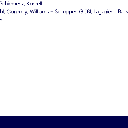
Schiemenz, Kornelli
bl, Connolly, Williams – Schopper, Gläßl, Laganière, Balis
er