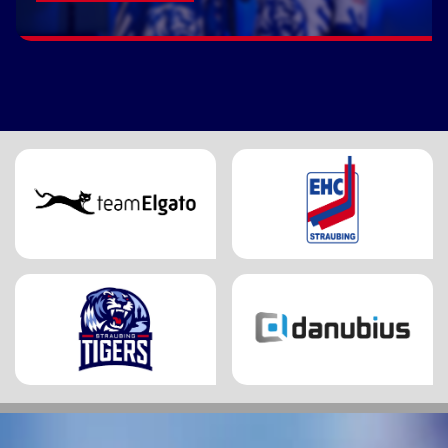
SAISON 2026/27