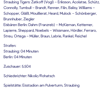
Straubing Tigers: Zatkoff (Vogl) – Eriksson, Acolatse, Schütz,
Connolly, Turnbull – Brandt, Renner, Filin, Balisy, Williams –
Schopper, Gläßl, Mouillierat, Heard, Mulock – Schönberger,
Brunnhuber, Ziegler
Eisbären Berlin: Dahm (Franzreb) – McKiernan, Kettemer,
Lapierre, Sheppard, Noebels – Wissmann, Hördler, Ferraro,
Streu, Ortega – Müller, Braun, Labrie, Rankel, Reichel
Strafen:
Straubing: 04 Minuten
Berlin: 04 Minuten
Zuschauer: 5.504
Schiedsrichter: Nikolic/Rohatsch
Spielstätte: Eisstadion am Pulverturm, Straubing