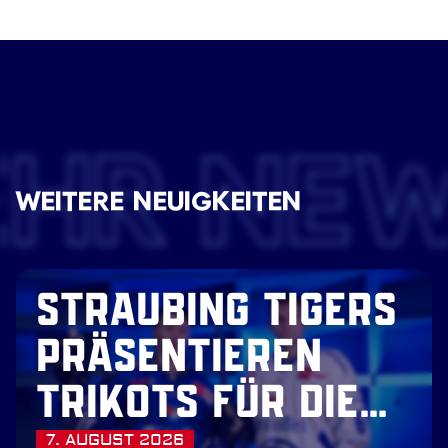
EHR NE
WEITERE NEUIGKEITEN
STRAUBING TIGERS
PRÄSENTIEREN
TRIKOTS FÜR DIE
7. AUGUST 2026