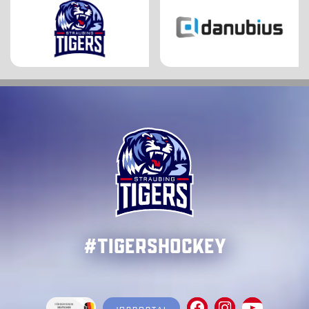
#TigersHockey