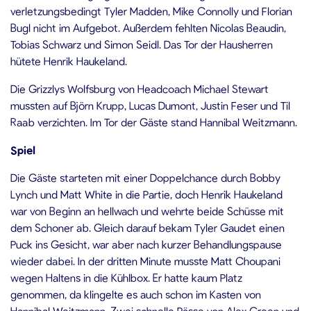
verletzungsbedingt Tyler Madden, Mike Connolly und Florian
Bugl nicht im Aufgebot. Außerdem fehlten Nicolas Beaudin,
Tobias Schwarz und Simon Seidl. Das Tor der Hausherren
hütete Henrik Haukeland.
Die Grizzlys Wolfsburg von Headcoach Michael Stewart
mussten auf Björn Krupp, Lucas Dumont, Justin Feser und Til
Raab verzichten. Im Tor der Gäste stand Hannibal Weitzmann.
Spiel
Die Gäste starteten mit einer Doppelchance durch Bobby
Lynch und Matt White in die Partie, doch Henrik Haukeland
war von Beginn an hellwach und wehrte beide Schüsse mit
dem Schoner ab. Gleich darauf bekam Tyler Gaudet einen
Puck ins Gesicht, war aber nach kurzer Behandlungspause
wieder dabei. In der dritten Minute musste Matt Choupani
wegen Haltens in die Kühlbox. Er hatte kaum Platz
genommen, da klingelte es auch schon im Kasten von
Hannibal Weitzmann. Zwei schnelle Pässe von Alex Green und