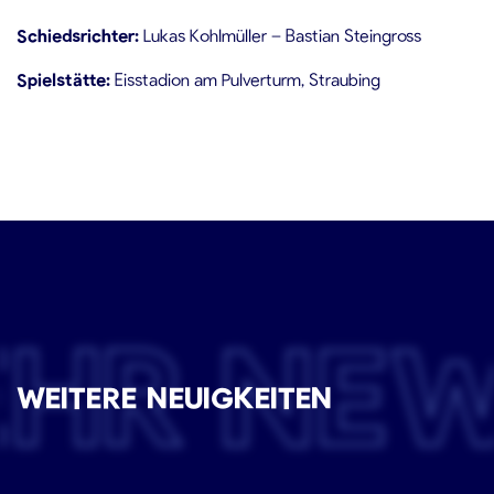
Schiedsrichter:
Lukas Kohlmüller – Bastian Steingross
Spielstätte:
Eisstadion am Pulverturm, Straubing
EHR NE
WEITERE NEUIGKEITEN