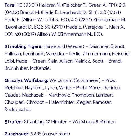
Tore:
1:0 (03:01) Halloran N. (Fleischer T., Green A., PP1); 2:0
(04:52) Brandt M. (Hede E., Leonhardt D., SH1); 3:0 (17:54)
Hede E. (Allison W., Loibl S., EQ); 4:0 (22:21) Zimmermann M.
(Leonhardt D., EQ); 5:0 (29:17) Hede E. (Varejcka F., Klein A.,
EQ); 6:0 (30:19) Allison W. (Zimmermann M., EQ).
Straubing Tigers:
Haukeland (Wieber) – Daschner, Brandt,
Halloran, Leonhardt, Varejcka – Leslie, Zimmermann, Fleischer,
Loibl, Hede – Green, Klein, Allison, Melnick, Scott – Brandl,
Brunnhuber, McKenzie.
Grizzlys Wolfsburg:
Weitzmann (Strahlmeier) – Prow,
Melchiori, Hayhurst, Lynch, White – Pfohl, Möser, Schinko,
Gaudet, Machacek – Martinovic, Thompson, Lambert,
Choupani, Chrobot – Hafenrichter, Ziegler, Ramoser,
Ruckdaschel.
Strafen:
Straubing: 12 Minuten – Wolfsburg: 8 Minuten
Zuschauer:
5.635 (ausverkauft)