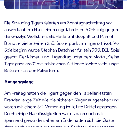
6.10.2025
Die Straubing Tigers feierten am Sonntagnachmittag vor
ausverkauftem Haus einen ungefährdeten 6:0-Erfolg gegen
die Grizzlys Wolfsburg. Elis Hede traf doppelt und Marcel
Brandt erzielte seinen 250. Scorerpunkt im Tigers-Trikot. Vor
Spielbeginn wurde Stephan Daschner für sein 700. DEL-Spiel
geehrt. Der Kinder- und Jugendtag unter dem Motto „Kleine
Tiger ganz groß“ mit zahlreichen Aktionen lockte viele junge
Besucher an den Pulverturm.
Ausgangslage
Am Freitag hatten die Tigers gegen den Tabellenletzten
Dresden lange Zeit wie die sicheren Sieger ausgesehen und
waren mit einem 3:0-Vorsprung ins letzte Drittel gegangen.
Durch einige Nachlässigkeiten war es dann nochmals
spannend geworden, aber am Ende hatten sich die Gäste
dann doch noch mit 4:2 gegen die Sachsen durchgesetzt.