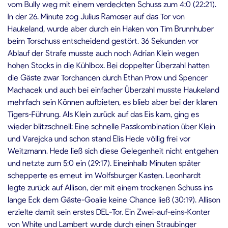
vom Bully weg mit einem verdeckten Schuss zum 4:0 (22:21).
In der 26. Minute zog Julius Ramoser auf das Tor von
Haukeland, wurde aber durch ein Haken von Tim Brunnhuber
beim Torschuss entscheidend gestört. 36 Sekunden vor
Ablauf der Strafe musste auch noch Adrian Klein wegen
hohen Stocks in die Kühlbox. Bei doppelter Überzahl hatten
die Gäste zwar Torchancen durch Ethan Prow und Spencer
Machacek und auch bei einfacher Überzahl musste Haukeland
mehrfach sein Können aufbieten, es blieb aber bei der klaren
Tigers-Führung. Als Klein zurück auf das Eis kam, ging es
wieder blitzschnell: Eine schnelle Passkombination über Klein
und Varejcka und schon stand Elis Hede völlig frei vor
Weitzmann. Hede ließ sich diese Gelegenheit nicht entgehen
und netzte zum 5:0 ein (29:17). Eineinhalb Minuten später
schepperte es erneut im Wolfsburger Kasten. Leonhardt
legte zurück auf Allison, der mit einem trockenen Schuss ins
lange Eck dem Gäste-Goalie keine Chance ließ (30:19). Allison
erzielte damit sein erstes DEL-Tor. Ein Zwei-auf-eins-Konter
von White und Lambert wurde durch einen Straubinger