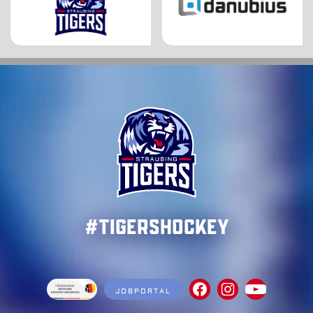
#TigersHockey
JOBPORTAL