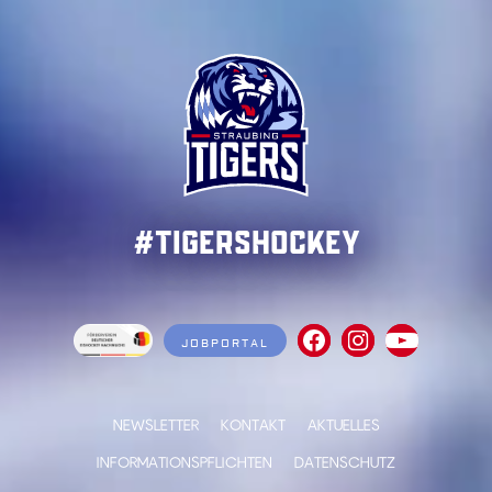
#TigersHockey
JOBPORTAL
NEWSLETTER
KONTAKT
AKTUELLES
INFORMATIONSPFLICHTEN
DATENSCHUTZ