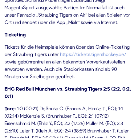
MagentaSport ausgewählte Partien. Im Normalfall ist auch
unser Fanradio „Straubing Tigers on Air“ bei allen Spielen vor
Ort und sendet über die App „Mixlr“ sowie via Internet.
Ticketing
Tickets für die Heimspiele können über das Online-Ticketing
der Straubing Tigers unter
https://tickets.tigershockey.de/
sowie gebührenfrei an allen bekannten Vorverkaufsstellen
erworben werden. Auch die Stadionkassen sind ab 90
Minuten vor Spielbeginn geöffnet.
EHC Red Bull München vs. Straubing Tigers 2:5 (2:2, 0:2,
0:1)
Tore:
1:0 (00:21) DeSousa C. (Brooks A., Hirose T., EQ); 1:1
(02:14) McKenzie S. (Brunnhuber T., EQ); 2:1 (07:12)
Eisenschmid M. (Ehliz Y., EQ); 2:2 (17:25) Müller M. (EQ); 2:3
(26:10) Leier T. (Klein A., EQ); 2:4 (38:59) Brunnhuber T. (Leier
T., Brandt M., EQ); 2:5 (19:44) Connolly M. (Scott J., EQ-EN)