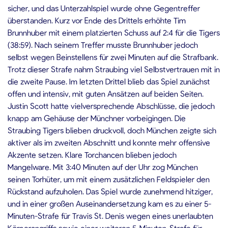
sicher, und das Unterzahlspiel wurde ohne Gegentreffer
überstanden. Kurz vor Ende des Drittels erhöhte Tim
Brunnhuber mit einem platzierten Schuss auf 2:4 für die Tigers
(38:59). Nach seinem Treffer musste Brunnhuber jedoch
selbst wegen Beinstellens für zwei Minuten auf die Strafbank.
Trotz dieser Strafe nahm Straubing viel Selbstvertrauen mit in
die zweite Pause. Im letzten Drittel blieb das Spiel zunächst
offen und intensiv, mit guten Ansätzen auf beiden Seiten.
Justin Scott hatte vielversprechende Abschlüsse, die jedoch
knapp am Gehäuse der Münchner vorbeigingen. Die
Straubing Tigers blieben druckvoll, doch München zeigte sich
aktiver als im zweiten Abschnitt und konnte mehr offensive
Akzente setzen. Klare Torchancen blieben jedoch
Mangelware. Mit 3:40 Minuten auf der Uhr zog München
seinen Torhüter, um mit einem zusätzlichen Feldspieler den
Rückstand aufzuholen. Das Spiel wurde zunehmend hitziger,
und in einer großen Auseinandersetzung kam es zu einer 5-
Minuten-Strafe für Travis St. Denis wegen eines unerlaubten
Körperangriffs sowie einer weiteren 5-Minuten-Strafe für