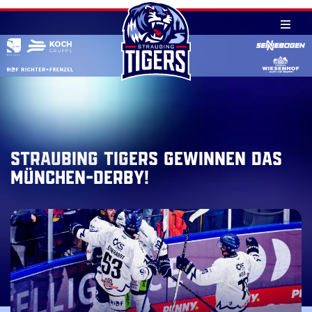
Skip
to
content
Straubing Tigers gewinnen das
München-Derby!